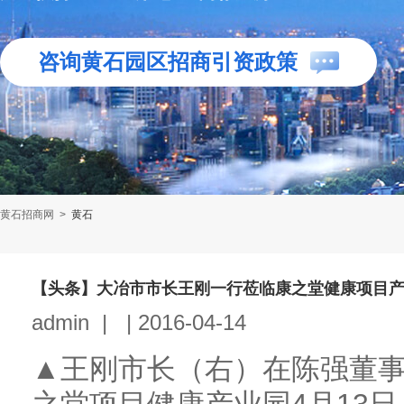
咨询黄石园区招商引资政策
黄石招商网
>
黄石
【头条】大冶市市长王刚一行莅临康之堂健康项目
admin
|
|
2016-04-14
▲王刚市长（右）在陈强董